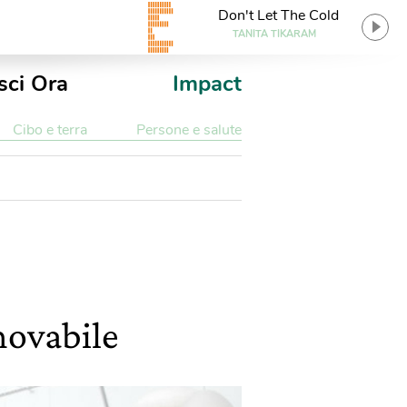
Don't Let The Cold
TANITA TIKARAM
sci Ora
Impact
Cibo e terra
Persone e salute
nnovabile