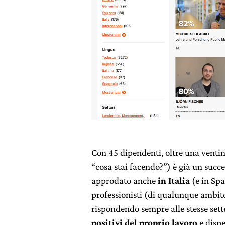
Con 45 dipendenti, oltre una venti
“cosa stai facendo?”) è già un succe
approdato anche
in Italia
(e in Sp
professionisti (di qualunque ambito
rispondendo sempre alle stesse se
positivi del proprio lavoro
e dispe