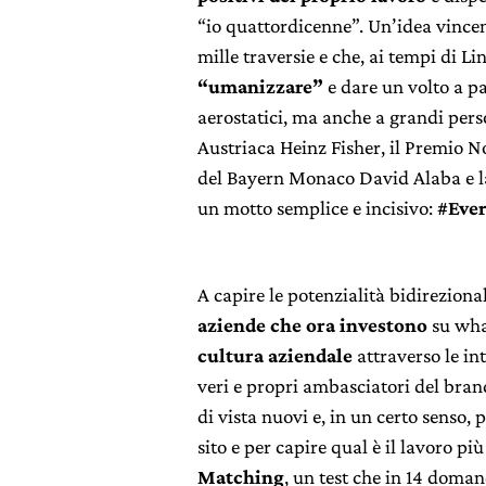
“io quattordicenne”. Un’idea vincen
mille traversie e che, ai tempi di L
“umanizzare”
e dare un volto a pane
aerostatici, ma anche a grandi per
Austriaca Heinz Fisher, il Premio 
del Bayern Monaco David Alaba e la
un motto semplice e incisivo:
#Eve
A capire le potenzialità bidireziona
aziende che ora investono
su wha
cultura aziendale
attraverso le in
veri e propri ambasciatori del bran
di vista nuovi e, in un certo senso, 
sito e per capire qual è il lavoro p
Matching
, un test che in 14 doman