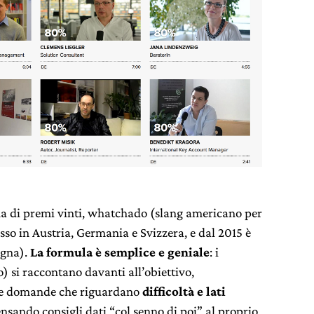
na di premi vinti, whatchado (slang americano per
sso in Austria, Germania e Svizzera, e dal 2015 è
agna).
La formula è semplice e geniale
: i
) si raccontano davanti all’obiettivo,
tte domande che riguardano
difficoltà e lati
nsando consigli dati “col senno di poi” al proprio