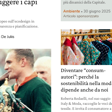
ggere i capi
più dinamici della Capitale.
Ambiente
30 giugno 2025
Articolo sponsorizzato
opeo sull’ecodesign in
sparenza e pianificazione.
 De Juliis
Diventare “consum-
autori”: perché la
sostenibilità nella mod
dipende anche da noi
Roberta Redaelli, nel suo saggio
Italy & Moda, raccoglie le voci d
tessile. E invita il consumatore a