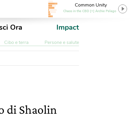
Common Unity
Chaos in the CBD [+] Archie Pelago
sci Ora
Impact
Cibo e terra
Persone e salute
o di Shaolin