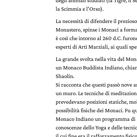
degli animali studiati (la Tigre, il S
la Scimmia e l’Orso).
La necessità di difendere il prezios
Monastero, spinse i Monaci a forma
è così che intorno al 260 d.C. furo
esperti di Arti Marziali, ai quali sp
La grande svolta nella vita del Mo
un Monaco Buddista Indiano, chia
Shaolin.
Si racconta che questi passò nove 
un muro. Le tecniche di meditazio
prevedevano posizioni statiche, molt
possibilità fisiche dei Monaci. Fu q
Monaco Indiano un programma di a
conoscenze dello Yoga e delle tecnic
il cui fine era il rafforzamento fisi