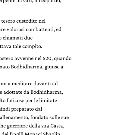
erpente, la Gru, il Leopardo,
o tesoro custodito nel
re valorosi combattenti, ed
no chiamati due
ettava tale compito.
nastero avvenne nel 520, quando
mato Bodhidharma, giunse a
anni a meditare davanti ad
ne adottate da Bodhidharma,
o faticose per le limitate
uindi preparato dal
llenamento, fondato sulle sue
he guerriere della sua Casta,
co dei fragili Monaci Shaolin,