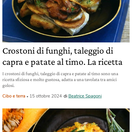
Crostoni di funghi, taleggio di
capra e patate al timo. La ricetta
I crostoni di funghi, taleggio di capra e patate al timo sono una
ricetta sfiziosa e molto gustosa, adatta a una tavolata tra amici
golosi.
Cibo e terra
15 ottobre 2024
di
Beatrice Spagoni