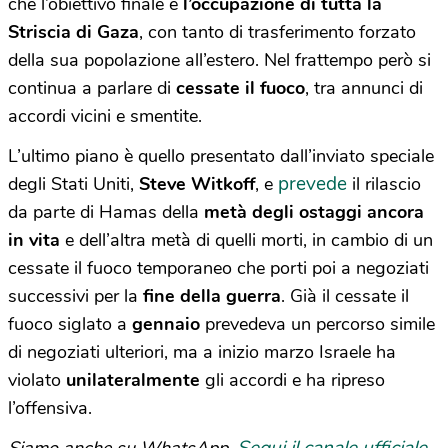
che l’obiettivo finale è
l’occupazione di tutta la
Striscia di Gaza
, con tanto di trasferimento forzato
della sua popolazione all’estero. Nel frattempo però si
continua a parlare di
cessate il fuoco
, tra annunci di
accordi vicini e smentite.
L’ultimo piano è quello presentato dall’inviato speciale
prevede
degli Stati Uniti,
Steve Witkoff
, e
il rilascio
da parte di Hamas della
metà degli ostaggi ancora
in vita
e dell’altra metà di quelli morti, in cambio di un
cessate il fuoco temporaneo che porti poi a negoziati
successivi per la
fine della guerra
. Già il cessate il
fuoco siglato a
gennaio
prevedeva un percorso simile
di negoziati ulteriori, ma a inizio marzo Israele ha
violato
unilateralmente
gli accordi e ha ripreso
l’offensiva.