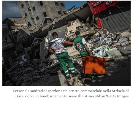
Personale sanitario ispeziona un centro commerciale nella Striscia di
Gaza, dopo un bombardamento aereo © Fatima Shbair/Getty Images