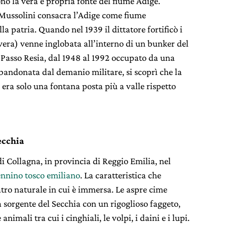
o la vera e propria fonte del fiume Adige.
o Mussolini consacra l’Adige come fiume
la patria. Quando nel 1939 il dittatore fortificò i
a vera) venne inglobata all’interno di un bunker del
 Passo Resia, dal 1948 al 1992 occupato da una
andonata dal demanio militare, si scoprì che la
 era solo una fontana posta più a valle rispetto
ecchia
i Collagna, in provincia di Reggio Emilia, nel
ennino tosco emiliano
. La caratteristica che
atro naturale in cui è immersa. Le aspre cime
a sorgente del Secchia con un rigoglioso faggeto,
nimali tra cui i cinghiali, le volpi, i daini e i lupi.