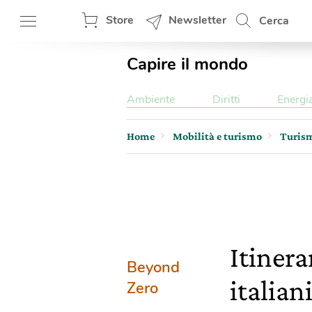
Store
Newsletter
Cerca
Capire il mondo
Ambiente
Diritti
Energi
Home
Mobilità e turismo
Turis
Itinera
Beyond
italian
Zero