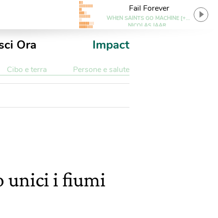
Fail Forever
WHEN SAINTS GO MACHINE [+]
NICOLAS JAAR
sci Ora
Impact
Cibo e terra
Persone e salute
 unici i fiumi