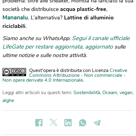
problema: oltre alle sneaker, Momoa ha lanciato la sua
società che distribuisce
acqua plastic-free
,
Mananalu
. L’alternativa?
Lattine di alluminio
riciclabili
.
Segui il canale ufficiale
Siamo anche su WhatsApp.
LifeGate per restare aggiornata, aggiornato
sulle
ultime notizie e sulle nostre attività.
Quest'opera è distribuita con Licenza
Creative
Commons Attribuzione - Non commerciale -
Non opere derivate 4.0 Internazionale
.
Leggi altri articoli su questi temi:
Sostenibilità
,
Oceani
,
vegan
,
alghe