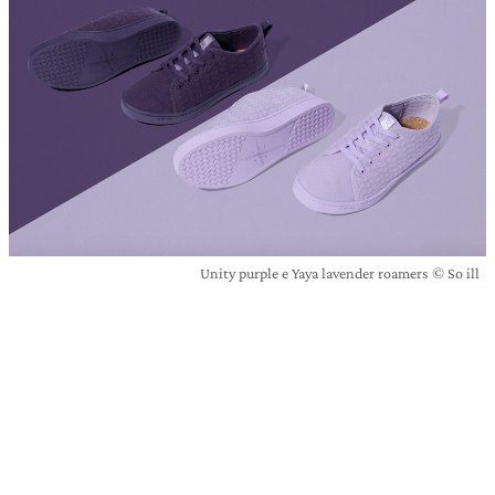
Unity purple e Yaya lavender roamers © So ill