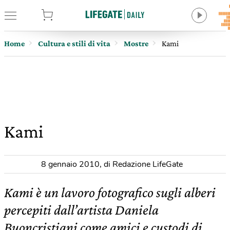
tore
Home
Cultura e stili di vita
Mostre
Kami
Kami
8 gennaio 2010
,
di Redazione LifeGate
Kami è un lavoro fotografico sugli alberi
percepiti dall’artista Daniela
Buoncristiani come amici e custodi di