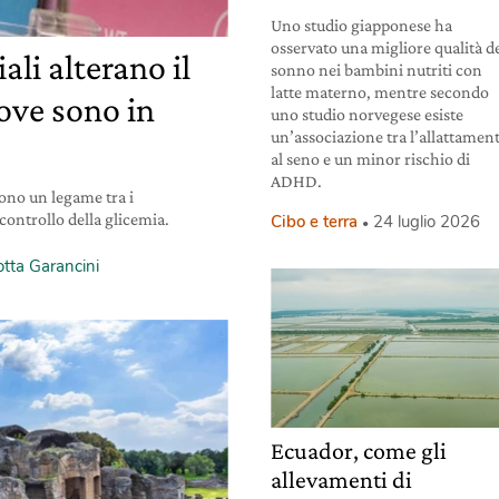
Uno studio giapponese ha
osservato una migliore qualità d
iali alterano il
sonno nei bambini nutriti con
latte materno, mentre secondo
ove sono in
uno studio norvegese esiste
un’associazione tra l’allattamen
al seno e un minor rischio di
ADHD.
ono un legame tra i
l controllo della glicemia.
Cibo e terra
24 luglio 2026
otta Garancini
Ecuador, come gli
allevamenti di