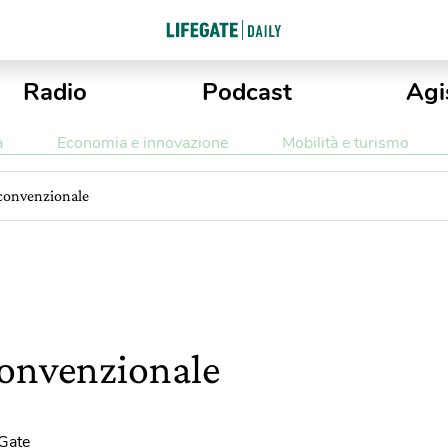
Radio
Podcast
Agi
a
Economia e innovazione
Mobilità e turismo
convenzionale
convenzionale
eGate