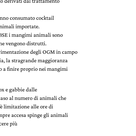
rto derivati dal trattamento
anno consumato cocktail
 animali importate.
BSE i mangimi animali sono
one vengono distrutti.
erimentazione degli OGM in campo
lia, la stragrande maggioranza
o a finire proprio nei mangimi
x e gabbie dalle
 caso al numero di animali che
 limitazione alle ore di
empre accesa spinge gli animali
cere più