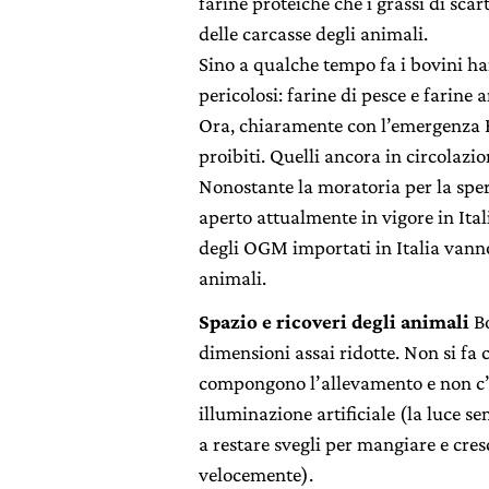
farine proteiche che i grassi di sca
delle carcasse degli animali.
Sino a qualche tempo fa i bovini h
pericolosi: farine di pesce e farine
Ora, chiaramente con l’emergenza 
proibiti. Quelli ancora in circolazi
Nonostante la moratoria per la sp
aperto attualmente in vigore in Ita
degli OGM importati in Italia vann
animali.
Spazio e ricoveri degli animali
Bo
dimensioni assai ridotte. Non si fa
compongono l’allevamento e non c’è
illuminazione artificiale (la luce s
a restare svegli per mangiare e cres
velocemente).