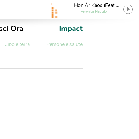
Hon Är Kaos (Feat.
Yung Lean)
Veronica Maggio
sci Ora
Impact
Cibo e terra
Persone e salute