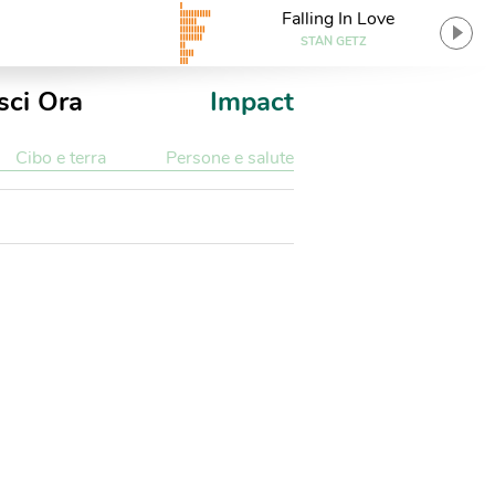
Falling In Love
STAN GETZ
sci Ora
Impact
Cibo e terra
Persone e salute