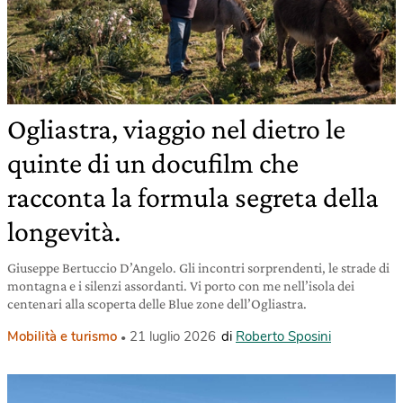
Ogliastra, viaggio nel dietro le
quinte di un docufilm che
racconta la formula segreta della
longevità.
Giuseppe Bertuccio D’Angelo. Gli incontri sorprendenti, le strade di
montagna e i silenzi assordanti. Vi porto con me nell’isola dei
centenari alla scoperta delle Blue zone dell’Ogliastra.
Mobilità e turismo
21 luglio 2026
di
Roberto Sposini