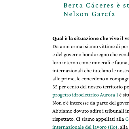
Berta Cáceres è s
Nelson García
Qual è la situazione che vive il 
Da anni ormai siamo vittime di pers
e del governo honduregno che vende i
loro interno come minerali e fauna, 
internazionali che tutelano le nostr
alle prime, le concedono a compagnie
35 per cento del nostro territorio p
progetto idroelettrico Aurora 1
è sit
Non c’è interesse da parte del govern
Abbiamo dovuto adire i tribunali int
rispettato. Ci siamo appellati alla
C
internazionale del lavoro (Ilo)
, alla