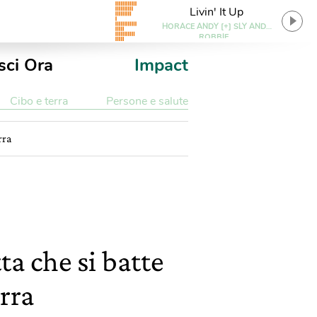
Livin' It Up
HORACE ANDY [+] SLY AND
ROBBIE
sci Ora
Impact
Cibo e terra
Persone e salute
rra
a che si batte
erra