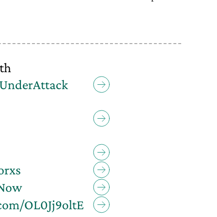
ith
UnderAttack
orxs
Now
.com/OL0Jj9oltE