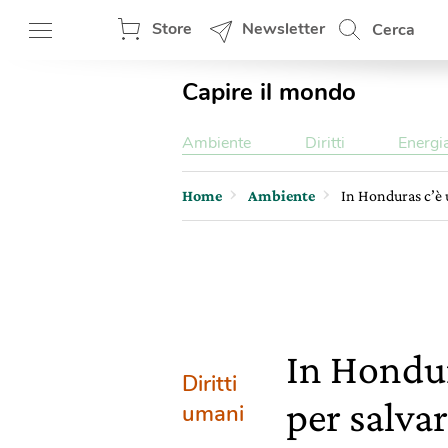
Store
Newsletter
Cerca
Capire il mondo
Ambiente
Diritti
Energi
Home
Ambiente
In Honduras c’è u
In Hondur
Diritti
per salvar
umani