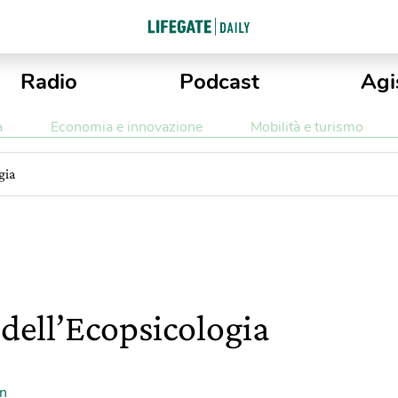
Radio
Podcast
Agi
a
Economia e innovazione
Mobilità e turismo
gia
a dell’Ecopsicologia
on