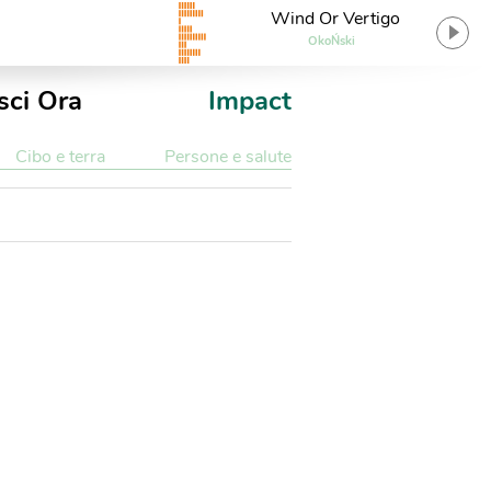
Wind Or Vertigo
OkoŃski
sci Ora
Impact
Cibo e terra
Persone e salute