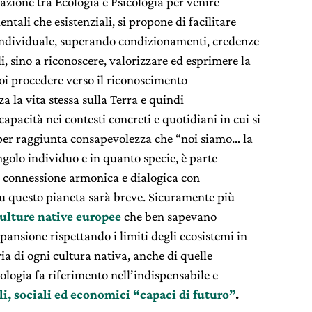
azione tra Ecologia e Psicologia per venire
entali che esistenziali, si propone di facilitare
individuale, superando condizionamenti, credenze
, sino a riconoscere, valorizzare ed esprimere la
oi procedere verso il riconoscimento
a la vita stessa sulla Terra e quindi
 capacità nei contesti concreti e quotidiani in cui si
 per raggiunta consapevolezza che “noi siamo… la
ngolo individuo e in quanto specie, è parte
a connessione armonica e dialogica con
u questo pianeta sarà breve. Sicuramente più
ulture native europee
che ben sapevano
pansione rispettando i limiti degli ecosistemi in
ia di ogni cultura nativa, anche di quelle
ologia fa riferimento nell’indispensabile e
i, sociali ed economici “capaci di futuro”
.