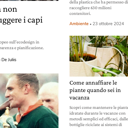
della plastica che ha permesso d
a non
raccogliere 630 milioni
contenitori.
ggere i capi
Ambiente
23 ottobre 2024
opeo sull’ecodesign in
sparenza e pianificazione.
 De Juliis
Come annaffiare le
piante quando sei in
vacanza
Scopri come mantenere le piant
idratate durante le vacanze con
metodi semplici ed efficaci, dall
bottiglie riciclate ai sistemi di