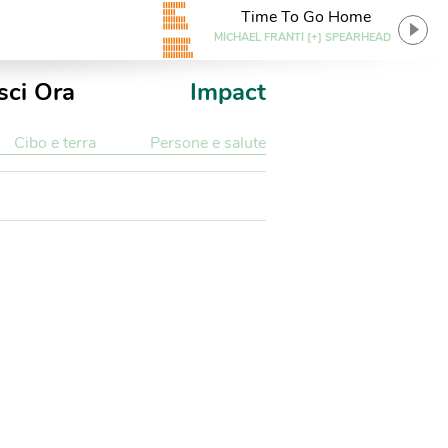
Time To Go Home
MICHAEL FRANTI [+] SPEARHEAD
sci Ora
Impact
Cibo e terra
Persone e salute