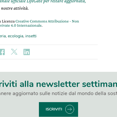
canale ufficiale LifeGate per restare aggiornata,
 nostre attività.
on Licenza
Creative Commons Attribuzione - Non
rivate 4.0 Internazionale
.
eria
,
ecologia
,
insetti
riviti alla newsletter settima
nere aggiornato sulle notizie dal mondo della sost
ISCRIVITI