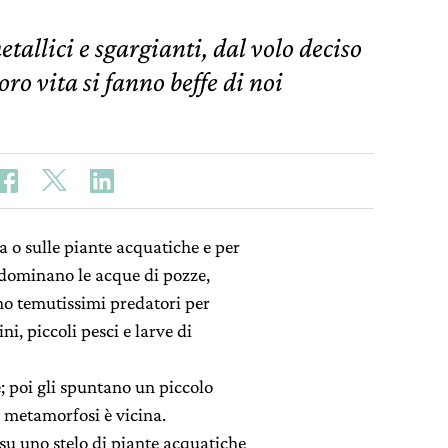
metallici e sgargianti, dal volo deciso
oro vita si fanno beffe di noi
 o sulle piante acquatiche e per
, dominano le acque di pozze,
ono temutissimi predatori per
i, piccoli pesci e larve di
e; poi gli spuntano un piccolo
la metamorfosi è vicina.
u uno stelo di piante acquatiche