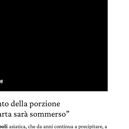
nto della porzione
carta sarà sommerso”
oli
asiatica, che da anni continua a precipitare, a