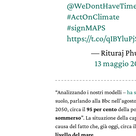
@WeDontHaveTim
#ActOnClimate
#signMAPS
https://t.co/qIBYluP
— Rituraj Ph
13 maggio 2
“Analizzando i nostri modelli –
ha 
suolo, parlando alla Bbc nell’agost
2050, circa il
95 per cento
della po
sommerso
”. La situazione della ca
causa del fatto che, già oggi, circa i
livello del mare
.