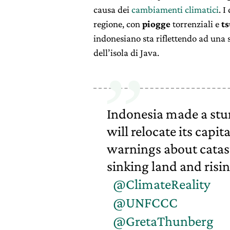
causa dei
cambiamenti climatici
. I
regione, con
piogge
torrenziali e
t
indonesiano sta riflettendo ad una 
dell’isola di Java.
Indonesia made a stu
will relocate its capit
warnings about catast
sinking land and risin
@ClimateReality
@UNFCCC
@GretaThunberg