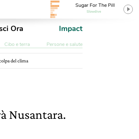
Sugar For The Pill
Slowdive
sci Ora
Impact
Cibo e terra
Persone e salute
colpa del clima
rà Nusantara.