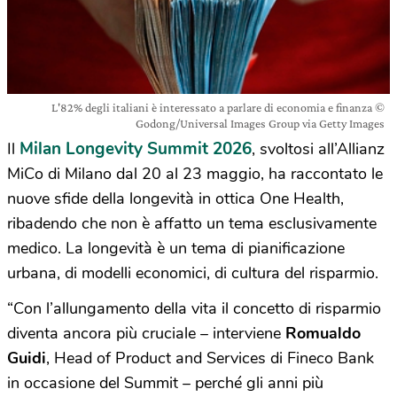
L'82% degli italiani è interessato a parlare di economia e finanza ©
Godong/Universal Images Group via Getty Images
Milan Longevity Summit 2026
Il
, svoltosi all’Allianz
MiCo di Milano dal 20 al 23 maggio, ha raccontato le
nuove sfide della longevità in ottica One Health,
ribadendo che non è affatto un tema esclusivamente
medico. La longevità è un tema di pianificazione
urbana, di modelli economici, di cultura del risparmio.
“Con l’allungamento della vita il concetto di risparmio
diventa ancora più cruciale – interviene
Romualdo
Guidi
, Head of Product and Services di Fineco Bank
in occasione del Summit – perché gli anni più