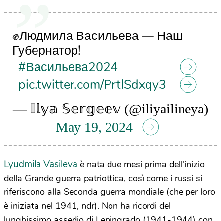
✊Людмила Васильева — Наш
Губернатор!
#Васильева2024
pic.twitter.com/PrtISdxqy3
— 𝕀𝕝𝕪𝕒 𝕊𝕖𝕣𝕘𝕖𝕖𝕧 (@iliyailineya)
May 19, 2024
Lyudmila Vasileva
è nata due mesi prima dell’inizio
della Grande guerra patriottica, così come i russi si
riferiscono alla Seconda guerra mondiale (che per loro
è iniziata nel 1941, ndr). Non ha ricordi del
lunghissimo assedio di Leningrado (1941-1944) con