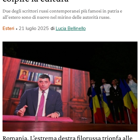
Due degli scrittori russi contemporanei più famosi in patria e
all’estero sono di nuovo nel mirino delle autorità russe.
Esteri
21 luglio 2025
di
Lucia Bellinello
Romania. L’estrema destra filorussa trionfa alle