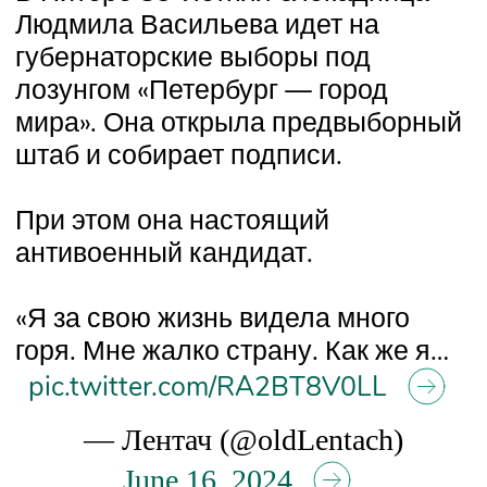
Людмила Васильева идет на
губернаторские выборы под
лозунгом «Петербург — город
мира». Она открыла предвыборный
штаб и собирает подписи.
При этом она настоящий
антивоенный кандидат.
«Я за свою жизнь видела много
горя. Мне жалко страну. Как же я…
pic.twitter.com/RA2BT8V0LL
— Лентач (@oldLentach)
June 16, 2024