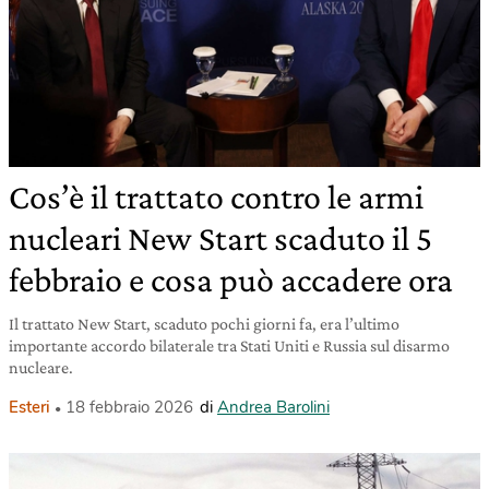
Cos’è il trattato contro le armi
nucleari New Start scaduto il 5
febbraio e cosa può accadere ora
Il trattato New Start, scaduto pochi giorni fa, era l’ultimo
importante accordo bilaterale tra Stati Uniti e Russia sul disarmo
nucleare.
Esteri
18 febbraio 2026
di
Andrea Barolini