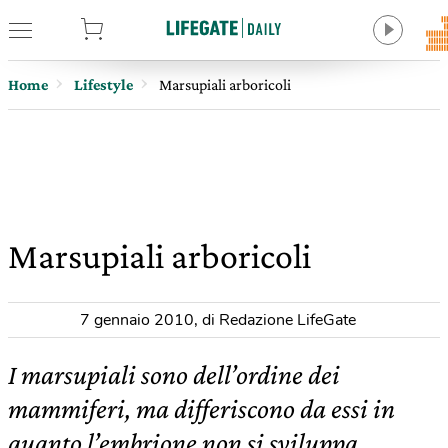
tore
Home
Lifestyle
Marsupiali arboricoli
Marsupiali arboricoli
7 gennaio 2010
,
di Redazione LifeGate
I marsupiali sono dell’ordine dei
mammiferi, ma differiscono da essi in
quanto l’embrione non si sviluppa