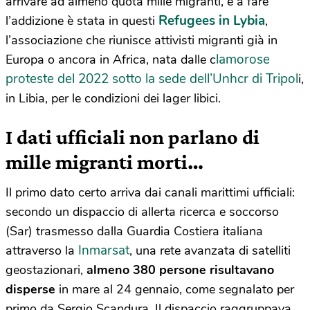
arrivare ad almeno quota mille migranti, e a fare
Refugees in Lybia
l’addizione è stata in questi
,
l’associazione che riunisce attivisti migranti già in
lamorose
Europa o ancora in Africa, nata dalle c
proteste del 2022 sotto la sede dell’Unhcr di Tripol
i,
in Libia, per le condizioni dei lager libici.
I dati ufficiali non parlano di
mille migranti morti…
Il primo dato certo arriva dai canali marittimi ufficiali:
secondo un dispaccio di allerta ricerca e soccorso
(Sar) trasmesso dalla Guardia Costiera italiana
Inmarsat
attraverso la
, una rete avanzata di satelliti
geostazionari,
almeno 380 persone risultavano
disperse
in mare al 24 gennaio, come segnalato per
primo da Sergio Scandura. Il dispaccio raggruppava