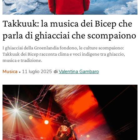
Takkuuk: la musica dei Bicep che
parla di ghiacciai che scompaiono
I ghiacciai della Groenlandia fondono, le culture scompaiono:
Takkuuk dei Bicep racconta clima e voci indigene tra ghiaccio,
musica e tradizione.
Musica
11 luglio 2025
di
Valentina Gambaro