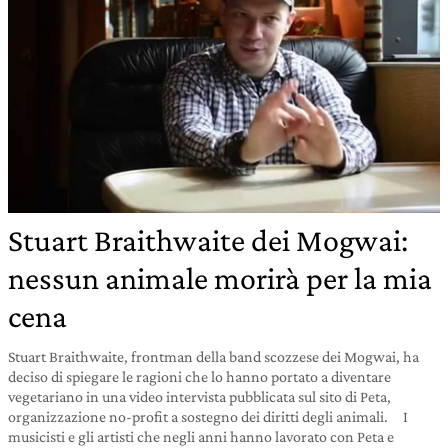
Stuart Braithwaite dei Mogwai:
nessun animale morirà per la mia
cena
Stuart Braithwaite, frontman della band scozzese dei Mogwai, ha
deciso di spiegare le ragioni che lo hanno portato a diventare
vegetariano in una video intervista pubblicata sul sito di Peta,
organizzazione no-profit a sostegno dei diritti degli animali. I
musicisti e gli artisti che negli anni hanno lavorato con Peta e