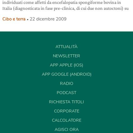
individuati come affetti da encefalopatia spongiforme bovina in
Italia (diagnosticata in fase pre-clinica, di cui due non autoctoni) su
Cibo e terra
22 dicembre 2009
ATTUALITÀ
NEWSLETTER
APP APPLE (IOS)
APP GOOGLE (ANDROID)
RADIO
PODCAST
RICHIESTA TITOLI
CORPORATE
CALCOLATORE
AGISCI ORA