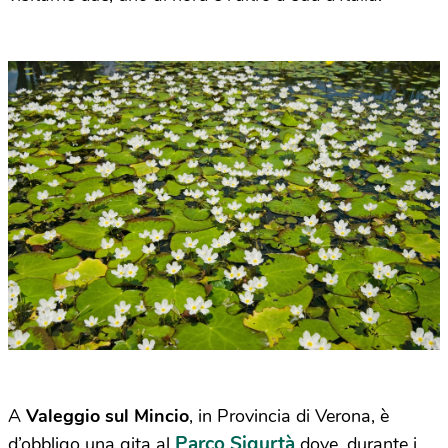
A
Valeggio sul Mincio
, in Provincia di Verona, è
Parco Sigurtà
d’obbligo una gita al
dove, durante i