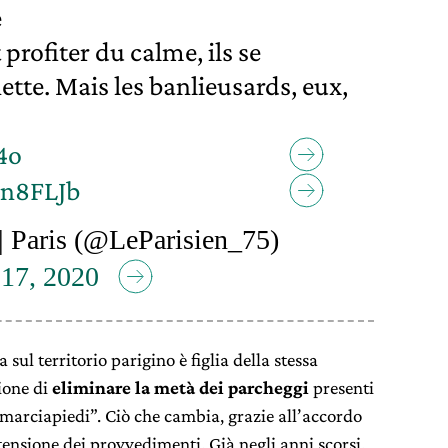
e
profiter du calme, ils se
ette. Mais les banlieusards, eux,
4o
jn8FLJb
| Paris (@LeParisien_75)
 17, 2020
 sul territorio parigino è figlia della stessa
ione di
eliminare la metà dei parcheggi
presenti
 i marciapiedi”. Ciò che cambia, grazie all’accordo
’estensione dei provvedimenti. Già negli anni scorsi,