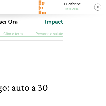
Lucifèrine
Ichiko Aoba
sci Ora
Impact
Cibo e terra
Persone e salute
go: auto a 30