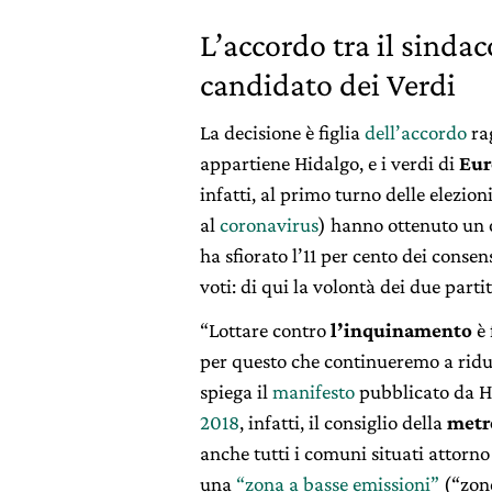
L’accordo tra il sindac
candidato dei Verdi
La decisione è figlia
dell’accordo
rag
appartiene Hidalgo, e i verdi di
Eur
infatti, al primo turno delle elezio
al
coronavirus
) hanno ottenuto un o
ha sfiorato l’11 per cento dei consen
voti: di qui la volontà dei due partit
“Lottare contro
l’inquinamento
è 
per questo che continueremo a ridurr
spiega il
manifesto
pubblicato da Hi
2018
, infatti, il consiglio della
metr
anche tutti i comuni situati attorno
una
“zona a basse emissioni”
(“zone