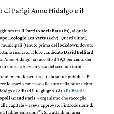
o di Parigi Anne Hidalgo e il
giunto tra il
Partito socialista
(Ps), al quale
ope Ecologie Les Verts
(Eelv). Questi ultimi,
ni municipali (tenuto prima del
lockdown
dovuto
ttimo risultato: il loro candidato
David Belliard
si. Anne Hidalgo ha raccolto il 29,3 per cento dei
i di unire le forze in vista del secondo turno.
fondamentale per tutelare la salute pubblica. È
e lo spazio concesso alle auto nella nostra città”,
dalgo e Belliard il 16 giugno. Già
alla fine del
opoli Grand Paris
– organismo che raccoglie
 alla capitale – aveva approvato l’introduzione di
 à faibles émissions”). Si tratta di un’area