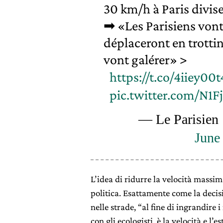
30 km/h à Paris divis
➡ «Les Parisiens vont 
déplaceront en trottin
vont galérer» >
https://t.co/4iiey00t
pic.twitter.com/N1F
— Le Parisien 
June
L’idea di ridurre la velocità massima
politica. Esattamente come la decis
nelle strade, “al fine di ingrandire
con gli ecologisti, è la velocità e l