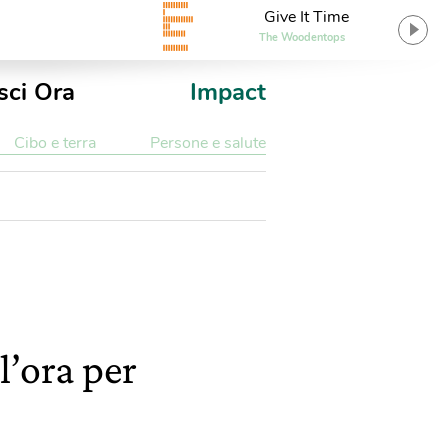
Give It Time
The Woodentops
sci Ora
Impact
Cibo e terra
Persone e salute
l’ora per