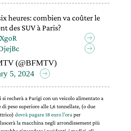
six heures: combien va coûter le
t des SUV à Paris?
DXgoR
DjejBc
MTV (@BFMTV)
ry 5, 2024
 si recherà a Parigi con un veicolo alimentato a
 di peso superiore alle 1,6 tonnellate, (o due
ettrico)
dovrà pagare 18 euro l’ora
per
e lascerà la macchina negli arrondissement più
ovrebbe riguardare i residenti, i medici, gli