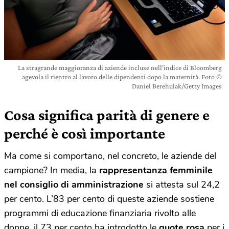
La stragrande maggioranza di aziende incluse nell’indice di Bloomberg
agevola il rientro al lavoro delle dipendenti dopo la maternità. Foto ©
Daniel Berehulak/Getty Images
Cosa significa parità di genere e
perché è così importante
Ma come si comportano, nel concreto, le aziende del
campione? In media, la
rappresentanza femminile
nel consiglio di amministrazione
si attesta sul 24,2
per cento. L’83 per cento di queste aziende sostiene
programmi di educazione finanziaria rivolto alle
donne, il 73 per cento ha introdotto le
quote rosa
per i