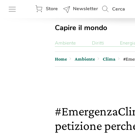
Store
Newsletter
Cerca
Capire il mondo
Ambiente
Diritti
Energi
Home
Ambiente
Clima
#Emerg
#EmergenzaClima
petizione perché