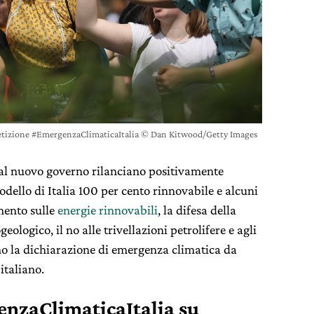
 petizione #EmergenzaClimaticaItalia © Dan Kitwood/Getty Images
al nuovo governo rilanciano positivamente
dello di Italia 100 per cento rinnovabile e alcuni
mento sulle
energie rinnovabili
, la difesa della
geologico, il no alle trivellazioni petrolifere e agli
no la dichiarazione di emergenza climatica da
italiano.
enzaClimaticaItalia su