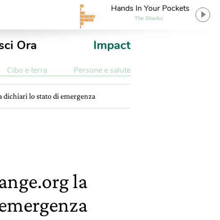
Hands In Your Pockets
The Shacks
sci Ora
Impact
Cibo e terra
Persone e salute
a dichiari lo stato di emergenza
ange.org la
di emergenza