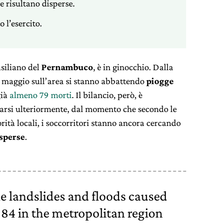
 risultano disperse.
 l’esercito.
asiliano del
Pernambuco
, è in ginocchio. Dalla
5 maggio sull’area si stanno abbattendo
piogge
già
almeno 79 morti
. Il bilancio, però, è
arsi ulteriormente, dal momento che secondo le
ità locali, i soccorritori stanno ancora cercando
sperse
.
he landslides and floods caused
 84 in the metropolitan region