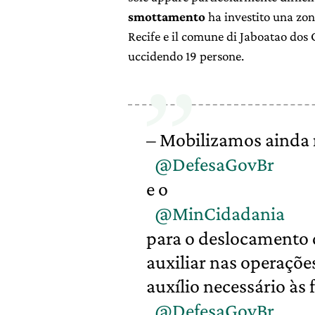
smottamento
ha investito una zon
Recife e il comune di Jaboatao dos
uccidendo 19 persone.
– Mobilizamos ainda 
@DefesaGovBr
e o
@MinCidadania
para o deslocamento 
auxiliar nas operações
auxílio necessário às 
@DefesaGovBr