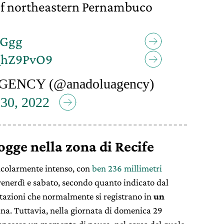
l of northeastern Pernambuco
vGgg
UQhZ9PvO9
ENCY (@anadoluagency)
30, 2022
ogge nella zona di Recife
ticolarmente intenso, con
ben 236 millimetri
 venerdì e sabato, secondo quanto indicato dal
itazioni che normalmente si registrano in
un
na. Tuttavia, nella giornata di domenica 29