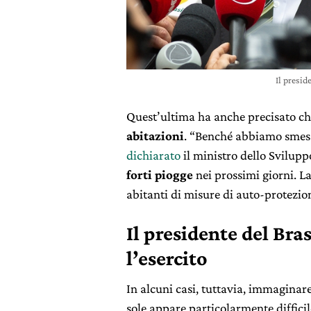
Il presi
Quest’ultima ha anche precisato c
abitazioni
. “Benché abbiamo smes
dichiarato
il ministro dello Svilupp
forti piogge
nei prossimi giorni. La
abitanti di misure di auto-protezio
Il presidente del Bra
l’esercito
In alcuni casi, tuttavia, immaginar
sole appare particolarmente diffic