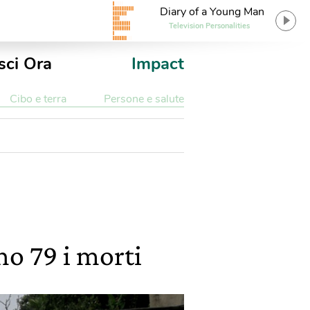
Diary of a Young Man
Television Personalities
sci Ora
Impact
Cibo e terra
Persone e salute
no 79 i morti