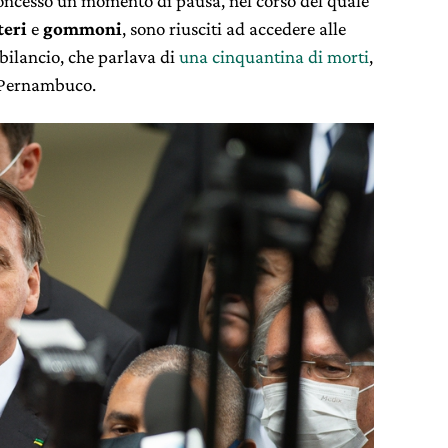
oncesso un momento di pausa, nel corso del quale
teri
e
gommoni
, sono riusciti ad accedere alle
 bilancio, che parlava di
una cinquantina di morti
,
di Pernambuco.