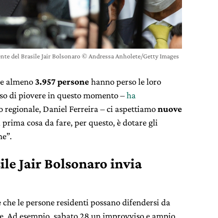
dente del Brasile Jair Bolsonaro © Andressa Anholete/Getty Images
he almeno
3.957 persone
hanno perso le loro
so di piovere in questo momento –
ha
o regionale, Daniel Ferreira – ci aspettiamo
nuove
 prima cosa da fare, per questo, è dotare gli
ne”.
sile Jair Bolsonaro invia
e che le persone residenti possano difendersi da
ile. Ad esempio, sabato 28 un improvviso e ampio