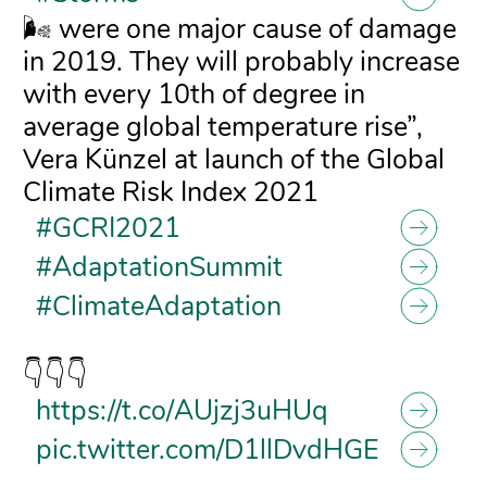
🌬️ were one major cause of damage
in 2019. They will probably increase
with every 10th of degree in
average global temperature rise”,
Vera Künzel at launch of the Global
Climate Risk Index 2021
#GCRI2021
#AdaptationSummit
#ClimateAdaptation
👇👇👇
https://t.co/AUjzj3uHUq
pic.twitter.com/D1llDvdHGE