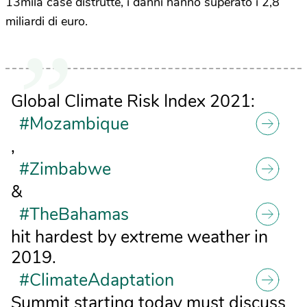
13mila case distrutte, i danni hanno superato i 2,8
miliardi di euro.
Global Climate Risk Index 2021:
#Mozambique
,
#Zimbabwe
&
#TheBahamas
hit hardest by extreme weather in
2019.
#ClimateAdaptation
Summit starting today must discuss