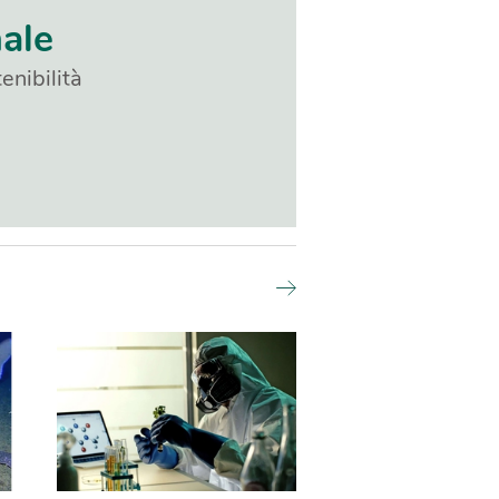
nale
enibilità