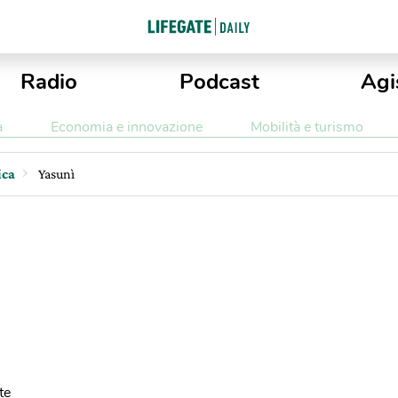
Radio
Podcast
Agi
a
Economia e innovazione
Mobilità e turismo
ica
Yasunì
te