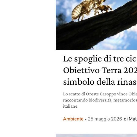
Le spoglie di tre ci
Obiettivo Terra 20
simbolo della rinas
Lo scatto di Oreste Caroppo vince Obi
raccontando biodiversità, metamorfosi 
italiane.
Ambiente
25 maggio 2026
di Mat