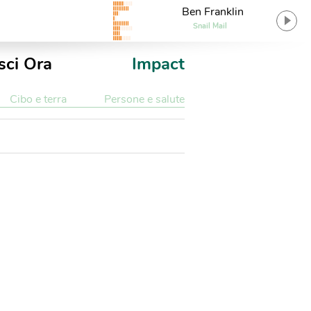
Ben Franklin
Snail Mail
sci Ora
Impact
Cibo e terra
Persone e salute