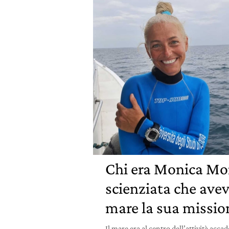
Chi era Monica Mon
scienziata che avev
mare la sua missio
Il mare era al centro dell’attività acc