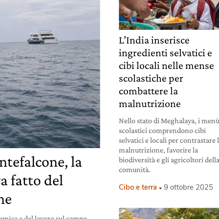
L’India inserisce
ingredienti selvatici e
cibi locali nelle mense
scolastiche per
combattere la
malnutrizione
Nello stato di Meghalaya, i men
scolastici comprendono cibi
selvatici e locali per contrastare 
malnutrizione, favorire la
tefalcone, la
biodiversità e gli agricoltori dell
comunità.
a fatto del
Cibo e terra
9 ottobre 2025
ne
ademica e del lavoro sul campo