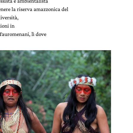
ssista e ambientalista
enere la riserva amazzonica del
iversità,
ioni in
i Tauromenani, lì dove