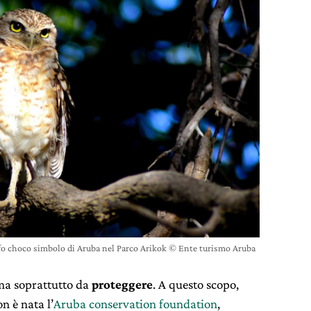
ufo choco simbolo di Aruba nel Parco Arikok © Ente turismo Aruba
 ma soprattutto da
proteggere
. A questo scopo,
n è nata l’
Aruba conservation foundation
,