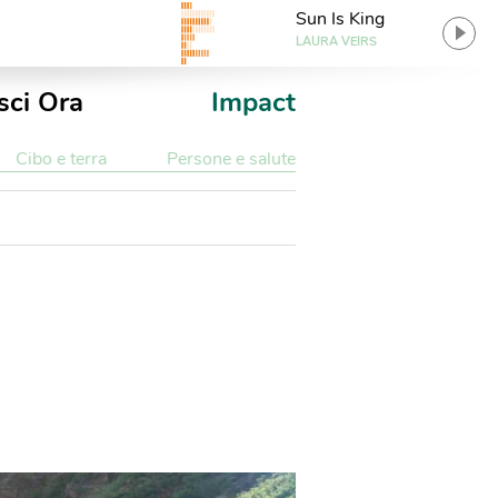
Sun Is King
LAURA VEIRS
sci Ora
Impact
Cibo e terra
Persone e salute