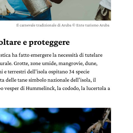
Il carnevale tradizionale di Aruba © Ente turismo Aruba
oltare e proteggere
tica ha fatto emergere la necessità di tutelare
urale
. Grotte, zone umide, mangrovie, dune,
ni e terrestri dell’isola ospitano
34 specie
tta delle tane simbolo nazionale dell’isola, il
o vesper di Hummelinck
, la
cododo
, la lucertola a