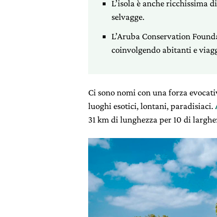
L’isola è anche ricchissima di
selvagge.
L’Aruba Conservation Founda
coinvolgendo abitanti e viagg
C
i sono nomi con una forza evocativ
luoghi esotici, lontani, paradisiaci.
31 km di lunghezza per 10 di larghez