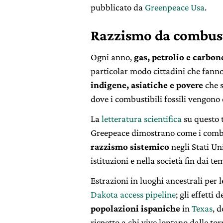
pubblicato da
Greenpeace Usa
.
Razzismo da combusti
Ogni anno,
gas, petrolio e carbon
particolar modo cittadini che fanno
indigene, asiatiche e povere
che s
dove i combustibili fossili vengono e
La
letteratura scientifica
su questo t
Greepeace dimostrano come i combus
razzismo sistemico
negli Stati Un
istituzioni e nella società fin dai te
Estrazioni in luoghi ancestrali per 
Dakota access pipeline
; gli effetti
popolazioni ispaniche
in
Texas
, 
rispetto a chi vive lontano dalle tor