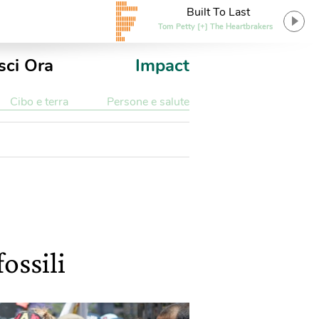
Built To Last
Tom Petty [+] The Heartbrakers
sci Ora
Impact
Cibo e terra
Persone e salute
ossili