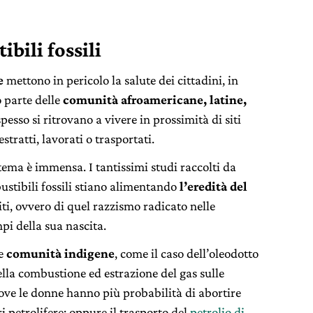
bili fossili
e
mettono in pericolo la salute dei cittadini, in
 parte delle
comunità afroamericane, latine,
pesso si ritrovano a vivere in prossimità di siti
stratti, lavorati o trasportati.
ema è immensa. I tantissimi studi raccolti da
tibili fossili stiano alimentando
l’eredità del
iti, ovvero di quel razzismo radicato nelle
mpi della sua nascita.
le
comunità indigene
, come il caso dell’oleodotto
 della combustione ed estrazione del gas sulle
dove le donne hanno più probabilità di abortire
ri petrolifere; oppure il trasporto del
petrolio di