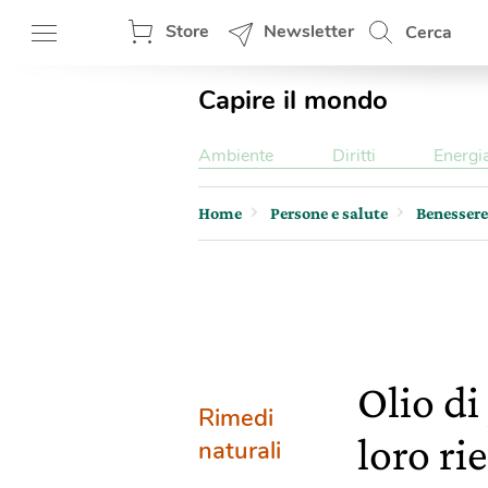
Store
Newsletter
Cerca
Capire il mondo
Ambiente
Diritti
Energi
Home
Persone e salute
Benessere
Olio di
Rimedi
loro ri
naturali