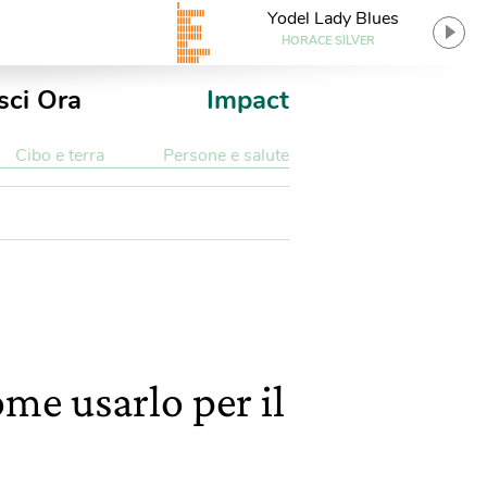
Yodel Lady Blues
HORACE SILVER
sci Ora
Impact
Cibo e terra
Persone e salute
come usarlo per il