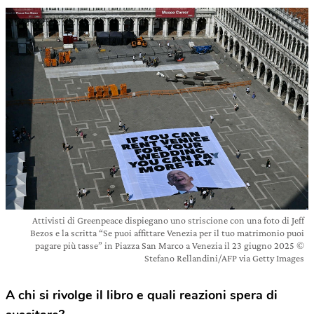
Attivisti di Greenpeace dispiegano uno striscione con una foto di Jeff
Bezos e la scritta “Se puoi affittare Venezia per il tuo matrimonio puoi
pagare più tasse” in Piazza San Marco a Venezia il 23 giugno 2025 ©
Stefano Rellandini/AFP via Getty Images
A chi si rivolge il libro e quali reazioni spera di