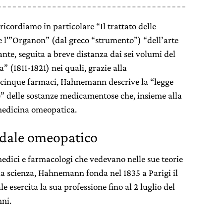
icordiamo in particolare “Il trattato delle
 e l'”Organon” (dal greco “strumento”) “dell’arte
nte, seguita a breve distanza dai sei volumi del
 (1811-1821) nei quali, grazie alla
acinque farmaci, Hahnemann descrive la “legge
e” delle sostanze medicamentose che, insieme alla
 medicina omeopatica.
edale omeopatico
edici e farmacologi che vedevano nelle sue teorie
la scienza, Hahnemann fonda nel 1835 a Parigi il
esercita la sua professione fino al 2 luglio del
nni.