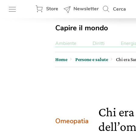
Store
Newsletter
Cerca
Capire il mondo
Ambiente
Diritti
Energi
Home
Persone e salute
Chi era S
Chi er
Omeopatia
dell’o