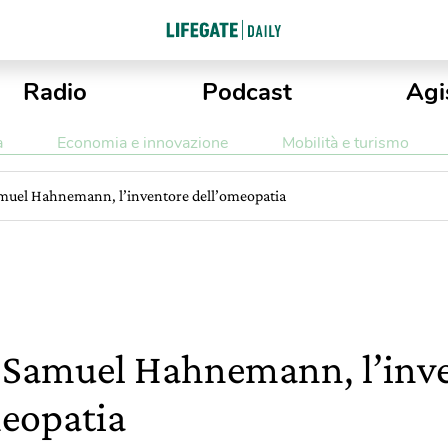
Radio
Podcast
Agi
a
Economia e innovazione
Mobilità e turismo
amuel Hahnemann, l’inventore dell’omeopatia
a Samuel Hahnemann, l’inv
meopatia