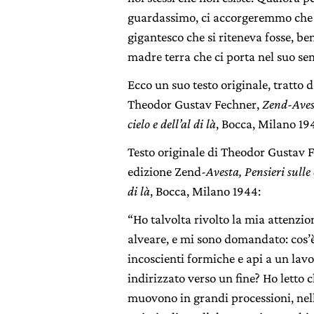
guardassimo, ci accorgeremmo che 
gigantesco che si riteneva fosse, ben
madre terra che ci porta nel suo sen
Ecco un suo testo originale, tratto d
Theodor Gustav Fechner,
Zend-Avest
cielo e dell’al di là
, Bocca, Milano 19
Testo originale di Theodor Gustav F
edizione Zend
-Avesta, Pensieri sulle c
di là
, Bocca, Milano 1944:
“Ho talvolta rivolto la mia attenzio
alveare, e mi sono domandato: cos’è
incoscienti formiche e api a un lav
indirizzato verso un fine? Ho letto ch
muovono in grandi processioni, nel