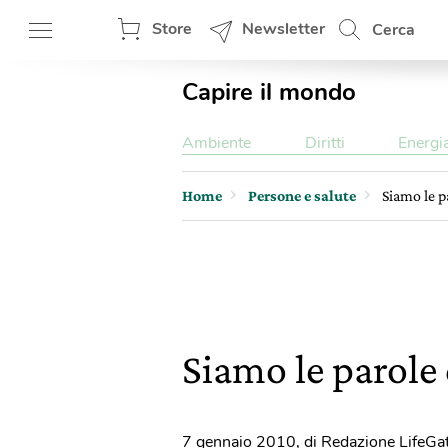
Store
Newsletter
Cerca
Capire il mondo
Ambiente
Diritti
Energi
Home
Persone e salute
Siamo le p
Siamo le parole 
7 gennaio 2010
,
di Redazione LifeGa