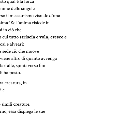
esto qual è la forza
anime delle singole
erso il meccanismo visuale d’una
ima? Se l’anima risiede in
i in ciò che
n cui tutto
striscia e vola, cresce e
cai e alveari:
ha sede ciò che muove
vviene altro di quanto avvenga
farfalle, spinti verso fini
li ha posto.
na creatura, in
i e
e simili creature.
no, essa dispiega le sue