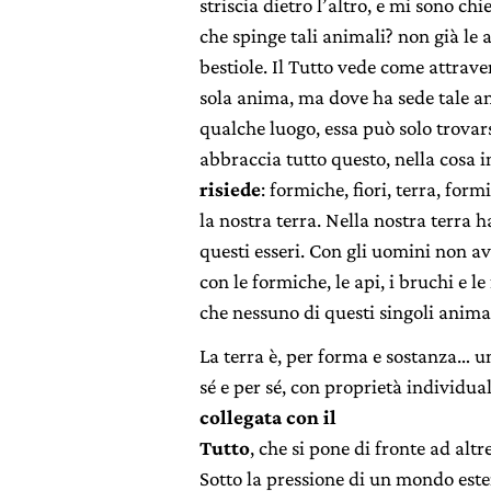
striscia dietro l’altro, e mi sono chi
che spinge tali animali? non già le 
bestiole. Il Tutto vede come attrav
sola anima, ma dove ha sede tale an
qualche luogo, essa può solo trovars
abbraccia tutto questo, nella cosa i
risiede
: formiche, fiori, terra, formi
la nostra terra. Nella nostra terra 
questi esseri. Con gli uomini non a
con le formiche, le api, i bruchi e le 
che nessuno di questi singoli anima
La terra è, per forma e sostanza… u
sé e per sé, con proprietà individual
collegata con il
Tutto
, che si pone di fronte ad altr
Sotto la pressione di un mondo ester