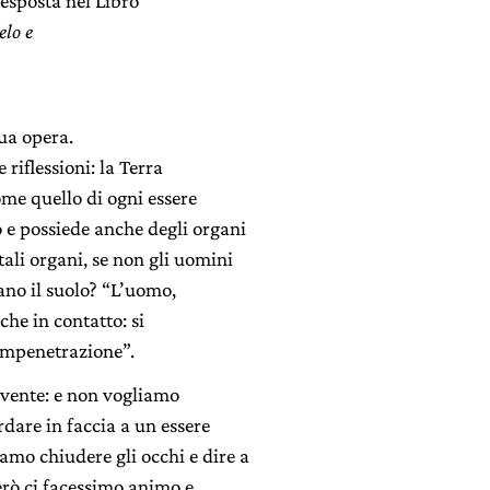
esposta nel Libro
elo e
sua opera.
riflessioni: la Terra
me quello di ogni essere
o e possiede anche degli organi
tali organi, se non gli uomini
cano il suolo? “L’uomo,
che in contatto: si
ompenetrazione”.
vivente: e non vogliamo
are in faccia a un essere
amo chiudere gli occhi e dire a
erò ci facessimo animo e