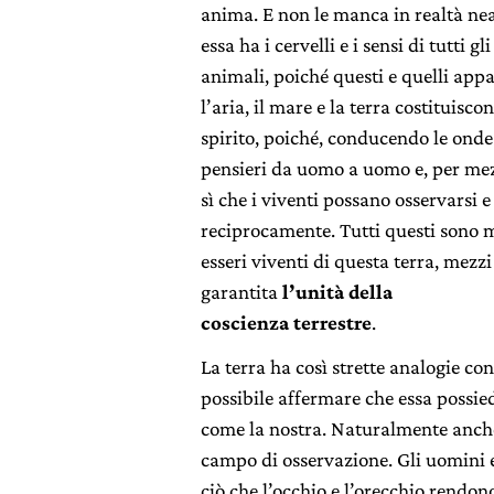
anima. E non le manca in realtà nea
essa ha i cervelli e i sensi di tutti gl
animali, poiché questi e quelli app
l’aria, il mare e la terra costituiscon
spirito, poiché, conducendo le onde
pensieri da uomo a uomo e, per mezz
sì che i viventi possano osservarsi e
reciprocamente. Tutti questi sono m
esseri viventi di questa terra, mezz
garantita
l’unità della
coscienza terrestre
.
La terra ha così strette analogie con
possibile affermare che essa possi
come la nostra. Naturalmente anche l
campo di osservazione. Gli uomini e
ciò che l’occhio e l’orecchio rendono