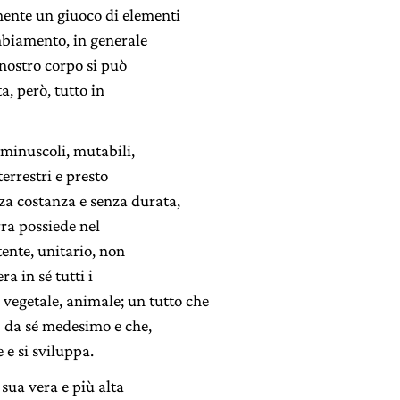
mente un giuoco di elementi
ambiamento, in generale
 nostro corpo si può
a, però, tutto in
 minuscoli, mutabili,
errestri e presto
nza costanza e senza durata,
rra possiede nel
tente, unitario, non
a in sé tutti i
vegetale, animale; un tutto che
’ da sé medesimo e che,
 e si sviluppa.
 sua vera e più alta