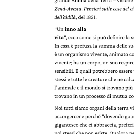
grande Anima della Terra – visione 
Zend-Avesta
.
Pensieri sulle cose del ci
dell’aldilà
, del 1851.
“Un
inno alla
vita
“, ecco come si può definire la 
In essa è profusa la summa delle sue 
è un organismo vivente, animato co
vivente; ha un corpo, un suo respir
sensibili. E quali potrebbero essere 
stessi e tutte le creature che ne cal
l’animale e il mondo si trovano più 
trovano in un processo di mutua c
Noi tutti siamo organi della terra 
accorgercene perché “dovendo guard
gigantesco che ci abbraccia, preferi
noi stessi che non esiste. Qualora p