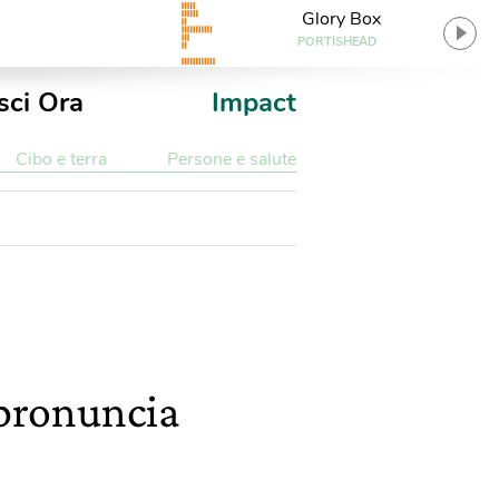
Glory Box
PORTISHEAD
sci Ora
Impact
Cibo e terra
Persone e salute
 pronuncia