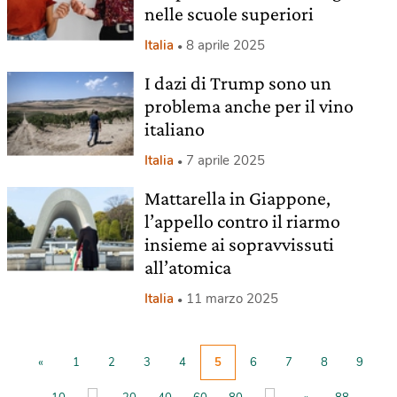
nelle scuole superiori
Italia
8 aprile 2025
I dazi di Trump sono un
problema anche per il vino
italiano
Italia
7 aprile 2025
Mattarella in Giappone,
l’appello contro il riarmo
insieme ai sopravvissuti
all’atomica
Italia
11 marzo 2025
«
1
2
3
4
5
6
7
8
9