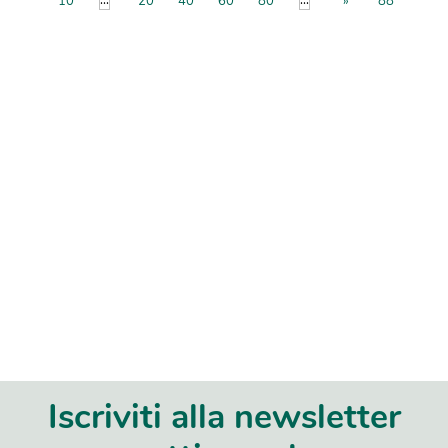
...
...
10
20
40
60
80
»
88
Iscriviti alla newsletter