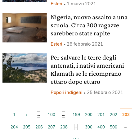
Esteri
1 marzo 2021
Nigeria, nuovo assalto a una
scuola. Circa 300 ragazze
sarebbero state rapite
Esteri
26 febbraio 2021
Per salvare le terre degli
antenati, i nativi americani
Klamath se le ricomprano
ettaro dopo ettaro
Popoli indigeni
25 febbraio 2021
...
...
1
«
100
199
200
201
202
203
...
...
204
205
206
207
208
300
400
500