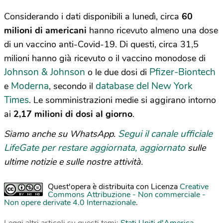
Considerando i dati disponibili a lunedì, circa
60
milioni di americani
hanno ricevuto almeno una dose
di un vaccino anti-Covid-19. Di questi, circa 31,5
milioni hanno già ricevuto o il vaccino monodose di
Johnson & Johnson
Pfizer-Biontech
o le due dosi di
Moderna
database del New York
e
, secondo il
Times
. Le somministrazioni medie si aggirano intorno
ai
2,17 milioni di dosi al giorno
.
Segui il canale ufficiale
Siamo anche su WhatsApp.
LifeGate per restare aggiornata, aggiornato
sulle
ultime notizie e sulle nostre attività.
Quest'opera è distribuita con Licenza
Creative
Commons Attribuzione - Non commerciale -
Non opere derivate 4.0 Internazionale
.
Leggi altri articoli su questi temi:
Stati Uniti d'America
,