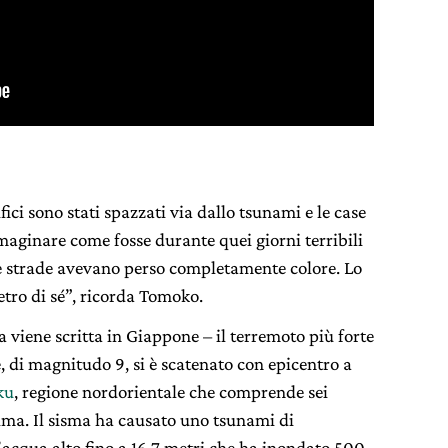
ici sono stati spazzati via dallo tsunami e le case
immaginare come fosse durante quei giorni terribili
e strade avevano perso completamente colore. Lo
etro di sé”, ricorda Tomoko.
a viene scritta in Giappone – il terremoto più forte
e, di magnitudo 9, si è scatenato con epicentro a
ku
, regione nordorientale che comprende sei
hima. Il sisma ha causato uno tsunami di
acqua alto fino a 16,7 metri che ha inondato 500