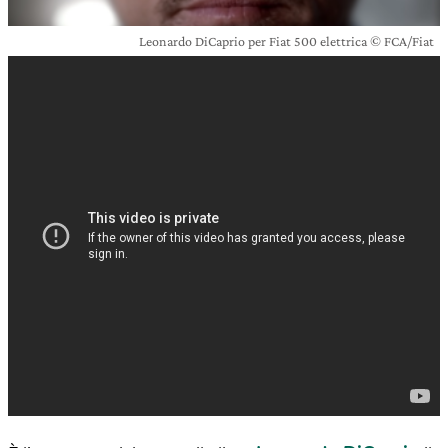
Leonardo DiCaprio per Fiat 500 elettrica © FCA/Fiat