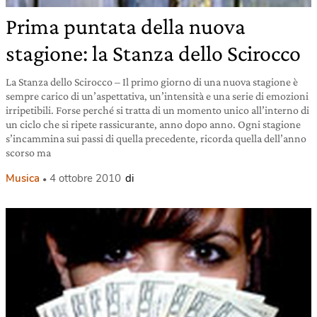
Prima puntata della nuova
stagione: la Stanza dello Scirocco
La Stanza dello Scirocco – Il primo giorno di una nuova stagione è
sempre carico di un’aspettativa, un’intensità e una serie di emozioni
irripetibili. Forse perché si tratta di un momento unico all’interno di
un ciclo che si ripete rassicurante, anno dopo anno. Ogni stagione
s’incammina sui passi di quella precedente, ricorda quella dell’anno
scorso ma
Musica
4 ottobre 2010
di