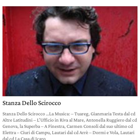
Stanza Dello Scirocco
Stanza Dello Scirocco …La Musica: – Tuareg, Gianmaria Testa dal cd
Altre Latitudini – L’Ufficio in Riva al Mare, Antonella Ruggiero dal cd
Genova, la Superba – A Finestra, Carmen Consoli dal suo ultimo cd
Elettra – Ciuri di Campu, Lautari dal cd Arrè – Dormi e Vola, Lautari
dal cd La Casa di Icaro