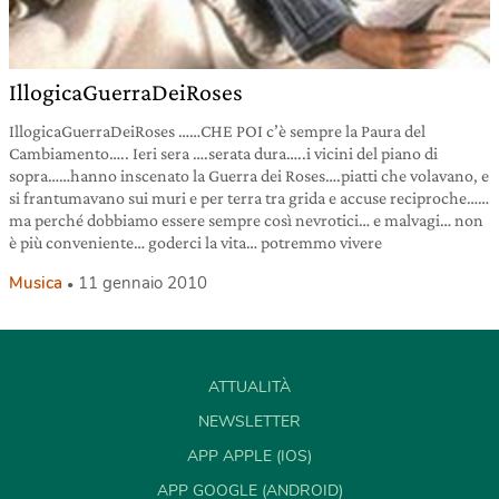
IllogicaGuerraDeiRoses
IllogicaGuerraDeiRoses ……CHE POI c’è sempre la Paura del
Cambiamento….. Ieri sera ….serata dura…..i vicini del piano di
sopra……hanno inscenato la Guerra dei Roses….piatti che volavano, e
si frantumavano sui muri e per terra tra grida e accuse reciproche……
ma perché dobbiamo essere sempre così nevrotici… e malvagi… non
è più conveniente… goderci la vita… potremmo vivere
Musica
11 gennaio 2010
ATTUALITÀ
NEWSLETTER
APP APPLE (IOS)
APP GOOGLE (ANDROID)