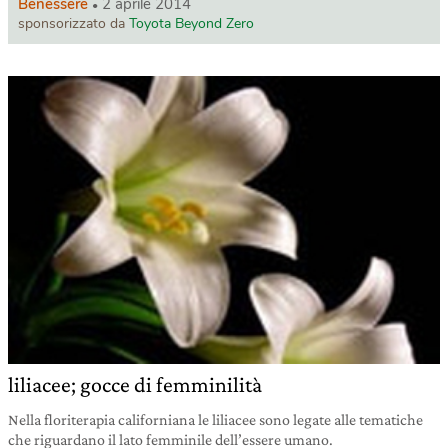
Benessere
2 aprile 2014
sponsorizzato da
Toyota Beyond Zero
liliacee; gocce di femminilità
Nella floriterapia californiana le liliacee sono legate alle tematiche
che riguardano il lato femminile dell’essere umano.