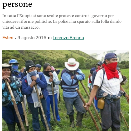
persone
In tutta l’Etiopia si sono svolte proteste contro il governo per
chiedere riforme politiche. La polizia ha sparato sulla folla dando
vita ad un massacro.
Esteri
9 agosto 2016
di
Lorenzo Brenna