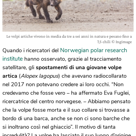
Le volpi artiche vivono in media da tre a sei anni in natura e pesano fino a
7,5 chili © Ingimage
Norwegian polar research
Quando i ricercatori del
institute
hanno osservato, grazie al tracciamento
satellitare, gli
spostamenti di una giovane volpe
artica
(
Alopex lagopus
) che avevano radiocollarato
nel 2017 non potevano credere ai loro occhi. “Non
credevamo che fosse vero – ha affermato Eva Fuglei,
ricercatrice del centro norvegese. – Abbiamo pensato
che la volpe fosse morta e il suo collare si trovasse a
bordo di una barca, anche se non ci sono barche che
si inoltrano così nel ghiaccio”. Il motivo di tanta
incredulità? La volpe ha lasciato il suo luogo d’origine,