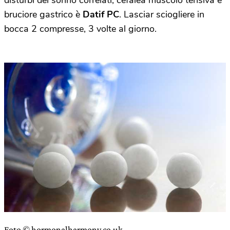
disturbi del sonno correlati, cefalea muscolo tensiva e
bruciore gastrico è
Datif PC
. Lasciar sciogliere in
bocca 2 compresse, 3 volte al giorno.
Foto © hormonalharmony.co.uk