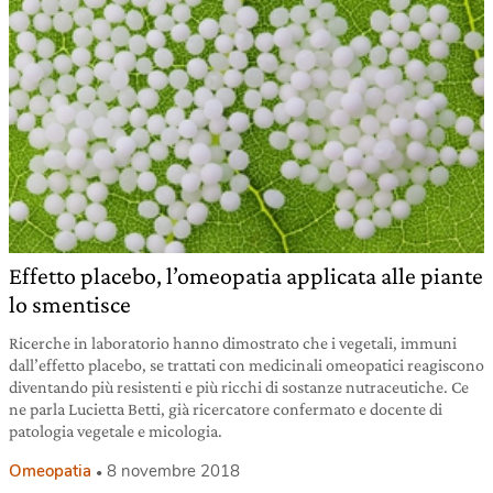
Effetto placebo, l’omeopatia applicata alle piante
lo smentisce
Ricerche in laboratorio hanno dimostrato che i vegetali, immuni
dall’effetto placebo, se trattati con medicinali omeopatici reagiscono
diventando più resistenti e più ricchi di sostanze nutraceutiche. Ce
ne parla Lucietta Betti, già ricercatore confermato e docente di
patologia vegetale e micologia.
Omeopatia
8 novembre 2018