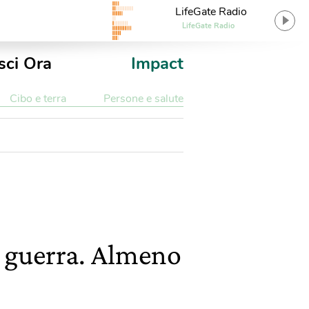
LifeGate Radio
LifeGate Radio
sci Ora
Impact
Cibo e terra
Persone e salute
n guerra. Almeno