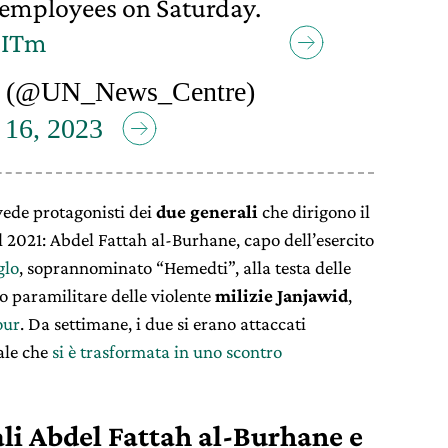
e employees on Saturday.
oITm
 (@UN_News_Centre)
 16, 2023
 vede protagonisti dei
due generali
che dirigono il
l 2021: Abdel Fattah al-Burhane, capo dell’esercito
lo
, soprannominato “Hemedti”, alla testa delle
po paramilitare delle violente
milizie Janjawid
,
our
. Da settimane, i due si erano attaccati
ale che
si è trasformata in uno scontro
ali Abdel Fattah al-Burhane e