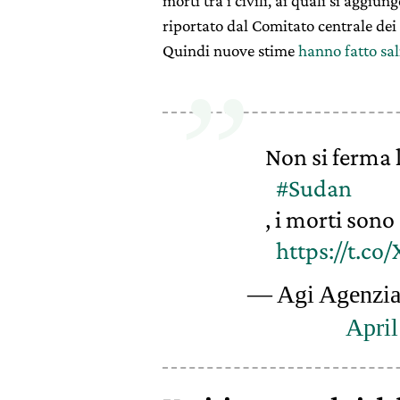
morti tra i civili, ai quali si aggiu
riportato dal Comitato centrale de
Quindi nuove stime
hanno fatto sali
Non si ferma l
#Sudan
, i morti sono
https://t
— Agi Agenzia 
April