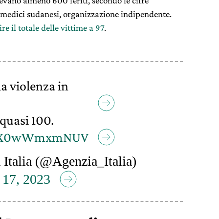
ngevano almeno 600 feriti, secondo le cifre
i medici sudanesi, organizzazione indipendente.
re il totale delle vittime a 97
.
a violenza in
 quasi 100.
.co/X0wWmxmNUV
Italia (@Agenzia_Italia)
 17, 2023