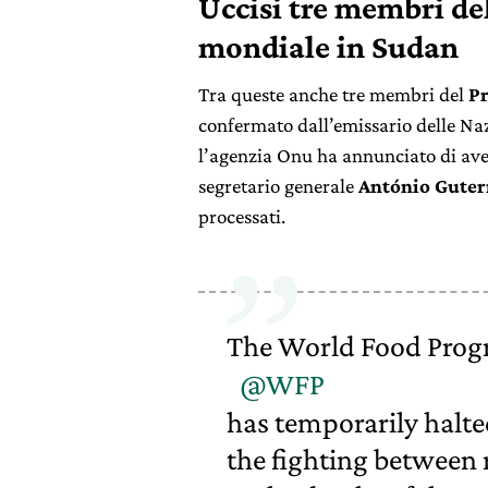
Uccisi tre membri d
mondiale in Sudan
Tra queste anche tre membri del
P
confermato dall’emissario delle Naz
l’agenzia Onu ha annunciato di aver 
segretario generale
António Guter
processati.
The World Food Pro
@WFP
has temporarily halted
the fighting between 