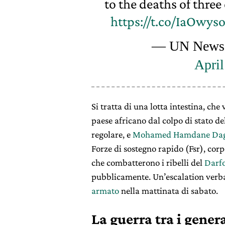
to the deaths of thre
https://t.co/IaOwys
— UN News
April
Si tratta di una lotta intestina, che
paese africano dal colpo di stato de
regolare, e
Mohamed Hamdane Dag
Forze di sostegno rapido (Fsr), cor
che combatterono i ribelli del
Darf
pubblicamente. Un’escalation verb
armato
nella mattinata di sabato.
La guerra tra i gener