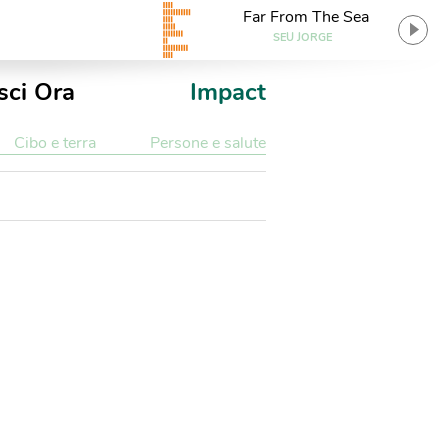
Far From The Sea
SEU JORGE
sci Ora
Impact
Cibo e terra
Persone e salute