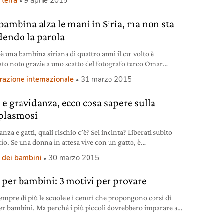
 terra
9 aprile 2015
à. Questa condizione si verifica quando si introducono per
tempo più calorie di
bambina alza le mani in Siria, ma non sta
dendo la parola
è una bambina siriana di quattro anni il cui volto è
ato noto grazie a uno scatto del fotografo turco Omar
 che nelle ultime settimane ha fatto il giro del mondo. Nella
razione internazionale
31 marzo 2015
afia si vede Hudea con le mani alzate davanti alla macchina,
n un gesto di resa. Uno dei pochi casi
i e gravidanza, ecco cosa sapere sulla
plasmosi
nza e gatti, quali rischio c’è? Sei incinta? Liberati subito
cio. Se una donna in attesa vive con un gatto, è
amente certo che se lo senta dire almeno una volta. Lo
 dei bambini
30 marzo 2015
cchio si chiama toxoplasmosi, una malattia infettiva,
matica nell’uomo, che se contratta durante la gestazione e
 per bambini: 3 motivi per provare
ssa al feto, può causare aborto
empre di più le scuole e i centri che propongono corsi di
er bambini. Ma perché i più piccoli dovrebbero imparare a
are?