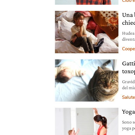
Cibo e
obesit
molto 
Una 
chie
Hudea 
divent
Sagirli
Coope
fotogr
come i
Gatt
toxo
Gravida
del mi
pratic
Salute
spaura
asinto
Yoga
trasme
Sono s
yoga p
pratic