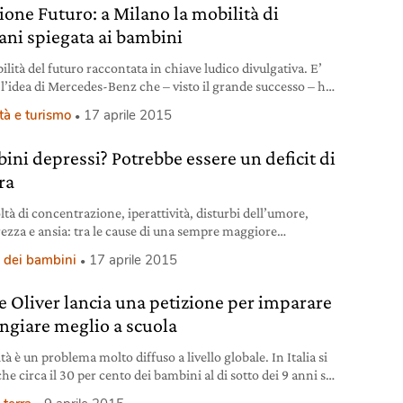
ione Futuro: a Milano la mobilità di
ni spiegata ai bambini
lità del futuro raccontata in chiave ludico divulgativa. E’
 l’idea di Mercedes-Benz che – visto il grande successo – ha
to fino al 30 aprile la mostra Missione Futuro, visitabile
tà e turismo
17 aprile 2015
 la sede milanese del marchio tedesco, in via Gallarate 450.
tivo? Risvegliare la curiosità degli automobilisti di domani
ini depressi? Potrebbe essere un deficit di
stra è
ra
ltà di concentrazione, iperattività, disturbi dell’umore,
rezza e ansia: tra le cause di una sempre maggiore
one di questi sintomi nella popolazione infantile di molti
 dei bambini
17 aprile 2015
occidentali potrebbe esserci il progressivo allontanamento
mbini dall’ambiente naturale. Foto: © Silvana Santo Il
e Oliver lancia una petizione per imparare
ad avanzare questa ipotesi, teorizzando appunto l’esistenza
Nature deficit desorder (Disturbo
ngiare meglio a scuola
tà è un problema molto diffuso a livello globale. In Italia si
he circa il 30 per cento dei bambini al di sotto dei 9 anni sia
appeso; di questi, il 9,8 per cento si trova in condizioni di