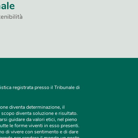
nale
enibilità
istica registrata presso il Tribunale di
one diventa determinazione, il
 scopo diventa soluzione e risultato.
rsi guidare da valori etici, nel pieno
tutte le forme viventi in esso presenti.
o di vivere con sentimento e di dare
 agendo per rendere il mondo un posto