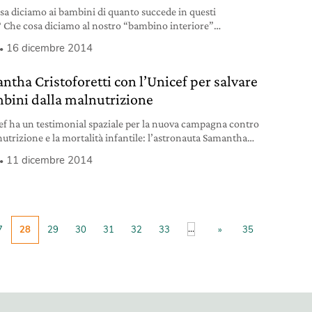
sa diciamo ai bambini di quanto succede in questi
? Che cosa diciamo al nostro “bambino interiore”
to davanti agli schermi, ai giornali, ai monitor, che ci
16 dicembre 2014
partecipare al dramma con una intensità raramente
a prima, giacché i media sono sempre più presenti nei
ntha Cristoforetti con l’Unicef per salvare
piani del mondo e il mondo è presente sempre
mbini dalla malnutrizione
ef ha un testimonial spaziale per la nuova campagna contro
nutrizione e la mortalità infantile: l’astronauta Samantha
oretti.
11 dicembre 2014
...
7
28
29
30
31
32
33
»
35