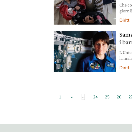
Che co
giorni
sgomen
Diritti
fanno 
provat
Sama
primi 
i ba
L’Unic
la mal
Cristof
Diritti
...
1
«
24
25
26
2