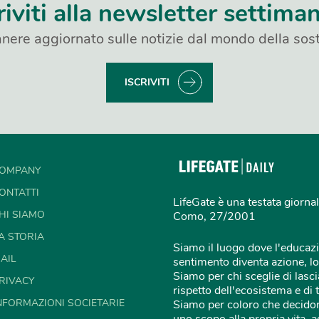
riviti alla newsletter settima
nere aggiornato sulle notizie dal mondo della sost
ISCRIVITI
OMPANY
ONTATTI
LifeGate è una testata giornal
HI SIAMO
Como, 27/2001
A STORIA
Siamo il luogo dove l'educazi
AIL
sentimento diventa azione, lo
Siamo per chi sceglie di lascia
RIVACY
rispetto dell'ecosistema e di 
NFORMAZIONI SOCIETARIE
Siamo per coloro che decidon
uno scopo alla propria vita,