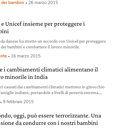
 dei bambini
26 marzo 2015
 e Unicef insieme per proteggere i
ini
nda danese ha stretto un accordo con Unicef per proteggere
ti dei bambini e combattere il lavoro minorile.
nte
16 marzo 2015
 i cambiamenti climatici alimentano il
ro minorile in India
stri causati dai cambiamenti climatici mettono in ginocchio
amiglie indiane, portandole a livelli di povertà estrema.
ndizione che convince padri e madri a lasciare i loro figli
9 febbraio 2015
ani di trafficanti di essere umani, per farli lavorare
mente o per inserirli nel racket della prostituzione. A
ondo, oggi, può essere terrorizzante. Una
e questa situazione drammatica è stato
essione da condurre con i nostri bambini