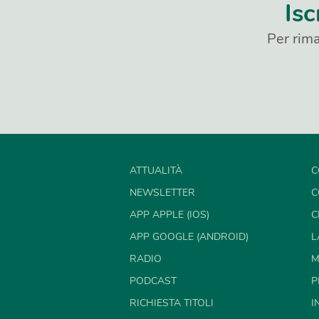
Isc
Per rima
ATTUALITÀ
C
NEWSLETTER
C
APP APPLE (IOS)
C
APP GOOGLE (ANDROID)
L
RADIO
M
PODCAST
P
RICHIESTA TITOLI
I