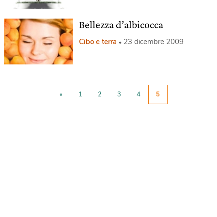
Bellezza d’albicocca
Cibo e terra
23 dicembre 2009
«
1
2
3
4
5