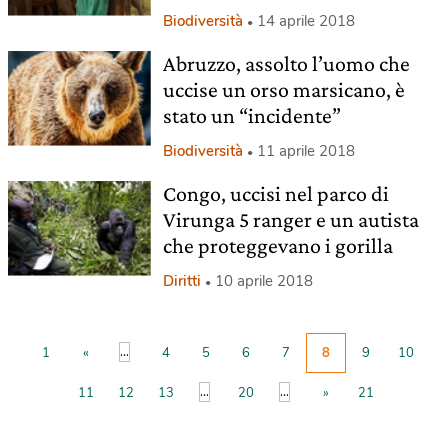
Biodiversità
14 aprile 2018
Abruzzo, assolto l’uomo che
uccise un orso marsicano, è
stato un “incidente”
Biodiversità
11 aprile 2018
Congo, uccisi nel parco di
Virunga 5 ranger e un autista
che proteggevano i gorilla
Diritti
10 aprile 2018
...
1
«
4
5
6
7
8
9
10
...
...
11
12
13
20
»
21